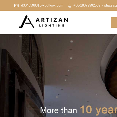

d3046598315@outlook.com
+86-18379992559（whatsa
