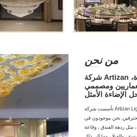
من نحن
شركة Artizan هي شركة متخصصة في تصنيع الإضاءة،
عماريين ومصممي
تأسست شركة Artizan Lighting Company في عام 2010 من قبل اثنين من كبار
موجودون في "Lighting Town" الشهيرة
 ، مثل ردهة الفندق ، وقاعة