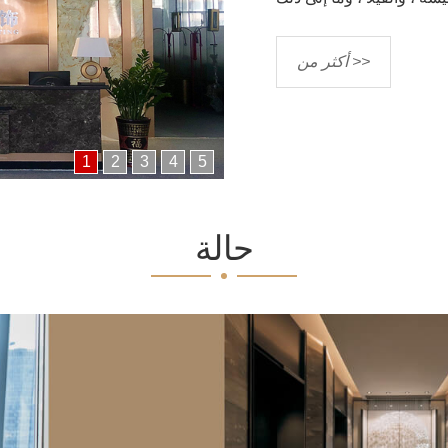
أكثر من >>
1
2
3
4
5
حالة