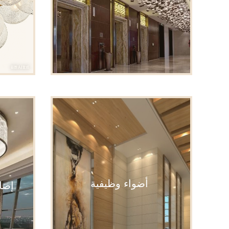
أضواء وظيفية
إضا