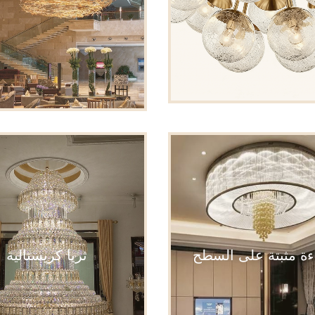
ءة مثبتة على السطح
ثريا كريستالية